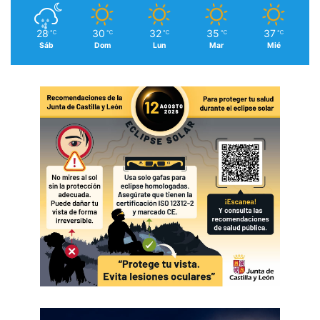
28
30
32
35
37
℃
℃
℃
℃
℃
Sáb
Dom
Lun
Mar
Mié