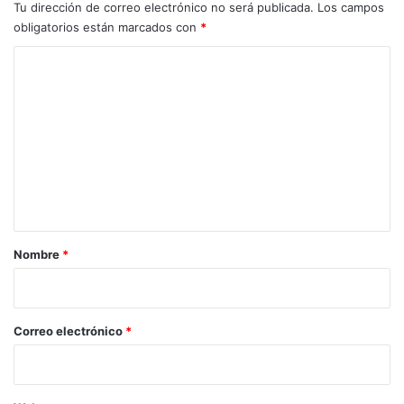
Tu dirección de correo electrónico no será publicada.
Los campos
obligatorios están marcados con
*
C
o
m
e
n
t
a
r
Nombre
*
i
o
*
Correo electrónico
*