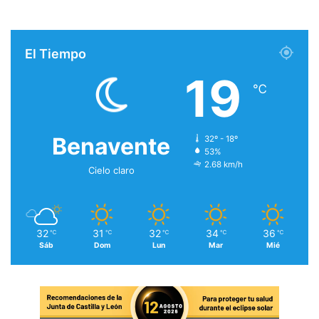
El Tiempo
19
℃
Benavente
32º - 18º
53%
2.68 km/h
Cielo claro
32
31
32
34
36
℃
℃
℃
℃
℃
Sáb
Dom
Lun
Mar
Mié