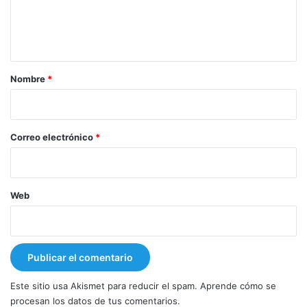
n
t
a
r
Nombre
*
i
o
*
Correo electrónico
*
Web
Este sitio usa Akismet para reducir el spam.
Aprende cómo se
procesan los datos de tus comentarios.