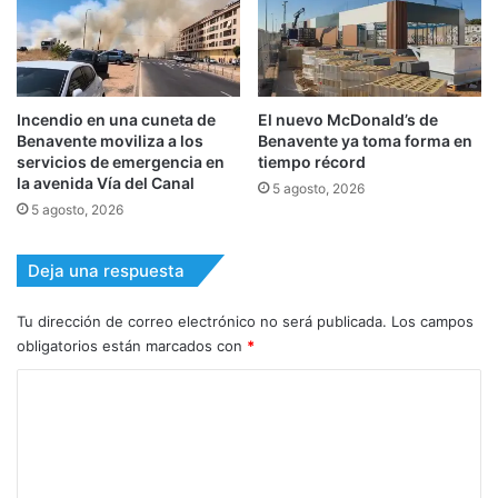
Incendio en una cuneta de
El nuevo McDonald’s de
Benavente moviliza a los
Benavente ya toma forma en
servicios de emergencia en
tiempo récord
la avenida Vía del Canal
5 agosto, 2026
5 agosto, 2026
Deja una respuesta
Tu dirección de correo electrónico no será publicada.
Los campos
obligatorios están marcados con
*
C
o
m
e