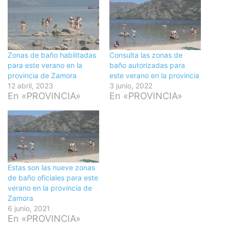
Zonas de baño habilitadas
Consulta las zonas de
para este verano en la
baño autorizadas para
provincia de Zamora
este verano en la provincia
12 abril, 2023
3 junio, 2022
En «PROVINCIA»
En «PROVINCIA»
Estas son las nueve zonas
de baño oficiales para este
verano en la provincia de
Zamora
6 junio, 2021
En «PROVINCIA»