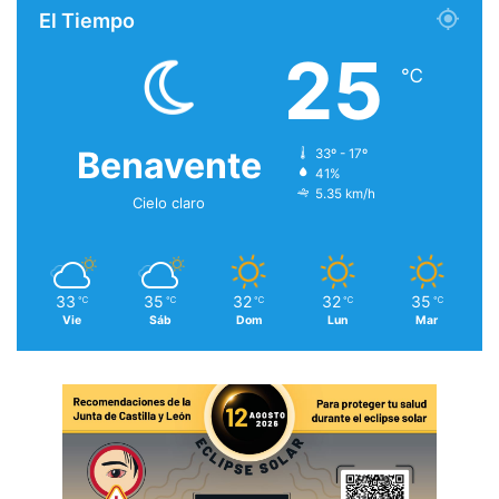
El Tiempo
25
℃
Benavente
33º - 17º
41%
5.35 km/h
Cielo claro
33
35
32
32
35
℃
℃
℃
℃
℃
Vie
Sáb
Dom
Lun
Mar