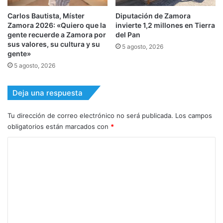
Carlos Bautista, Míster
Diputación de Zamora
Zamora 2026: «Quiero que la
invierte 1,2 millones en Tierra
gente recuerde a Zamora por
del Pan
sus valores, su cultura y su
5 agosto, 2026
gente»
5 agosto, 2026
Deja una respuesta
Tu dirección de correo electrónico no será publicada.
Los campos
obligatorios están marcados con
*
C
o
m
e
n
t