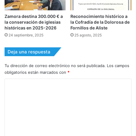
Zamora destina 300.000 € a
Reconocimiento histórico a
la conservación de iglesias
la Cofradía de la Dolorosa de
históricas en 2025-2026
Fornillos de Aliste
24 septiembre, 2025
25 agosto, 2025
Deja una respuesta
Tu dirección de correo electrónico no será publicada.
Los campos
obligatorios están marcados con
*
C
o
m
e
n
t