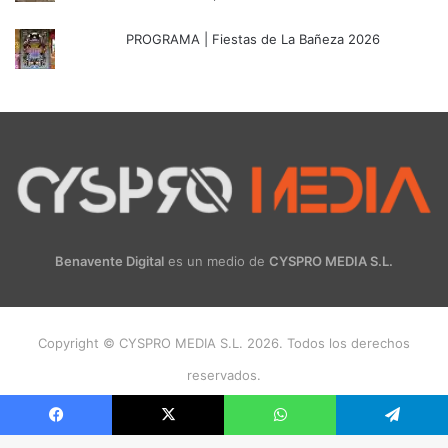
PROGRAMA | Fiestas de La Bañeza 2026
Benavente Digital
es un medio de
CYSPRO MEDIA S.L.
Copyright © CYSPRO MEDIA S.L. 2026. Todos los derechos
reservados.
Facebook
X
Instagram
Facebook
X
WhatsApp
Telegram