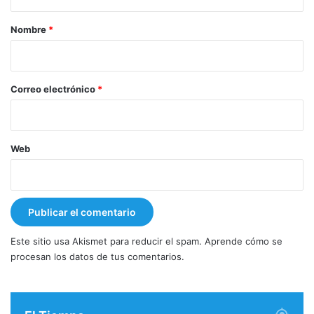
a
r
Nombre
*
i
o
*
Correo electrónico
*
Web
Este sitio usa Akismet para reducir el spam.
Aprende cómo se
procesan los datos de tus comentarios.