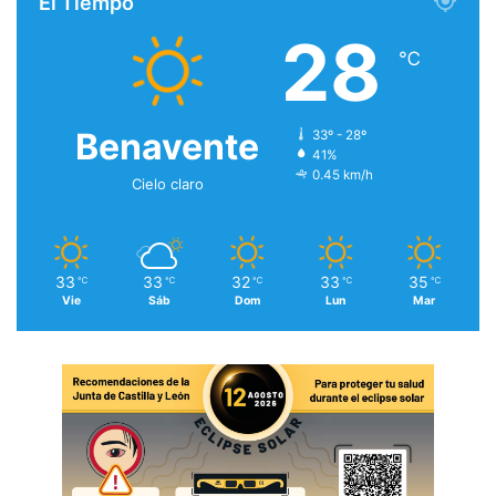
El Tiempo
28
℃
Benavente
33º - 28º
41%
0.45 km/h
Cielo claro
33
33
32
33
35
℃
℃
℃
℃
℃
Vie
Sáb
Dom
Lun
Mar