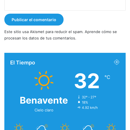
Este sitio usa Akismet para reducir el spam.
Aprende cómo se
procesan los datos de tus comentarios.
El Tiempo
32
℃
Benavente
32º - 27º
18%
4.92 km/h
Cielo claro