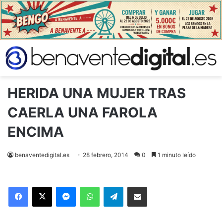
HERIDA UNA MUJER TRAS
CAERLA UNA FAROLA
ENCIMA
benaventedigital.es
28 febrero, 2014
0
1 minuto leído
Facebook
X
Messenger
WhatsApp
Telegram
Compartir via Email