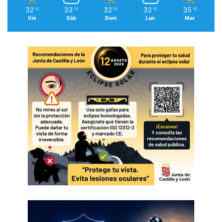
32
33
32
32
35
℃
℃
℃
℃
℃
Vie
Sáb
Dom
Lun
Mar