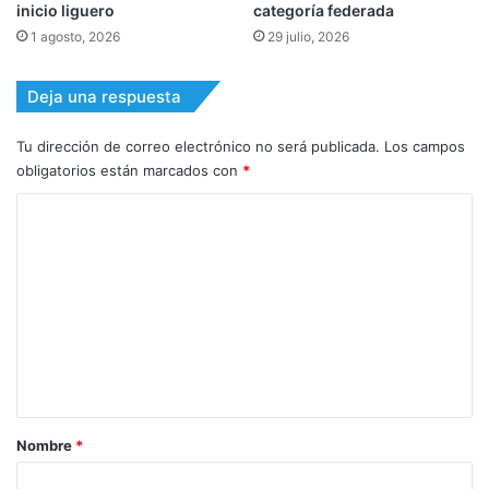
inicio liguero
categoría federada
1 agosto, 2026
29 julio, 2026
Deja una respuesta
Tu dirección de correo electrónico no será publicada.
Los campos
obligatorios están marcados con
*
C
o
m
e
n
t
a
r
Nombre
*
i