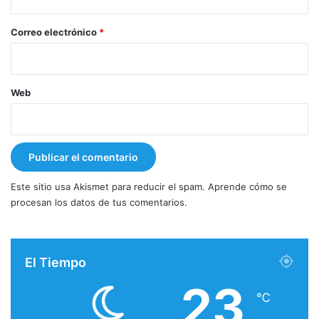
o
*
Correo electrónico
*
Web
Este sitio usa Akismet para reducir el spam.
Aprende cómo se
procesan los datos de tus comentarios.
El Tiempo
23
℃