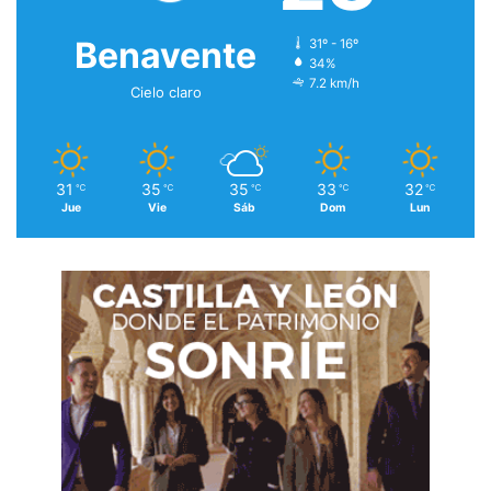
Benavente
31º - 16º
34%
7.2 km/h
Cielo claro
31
35
35
33
32
℃
℃
℃
℃
℃
Jue
Vie
Sáb
Dom
Lun