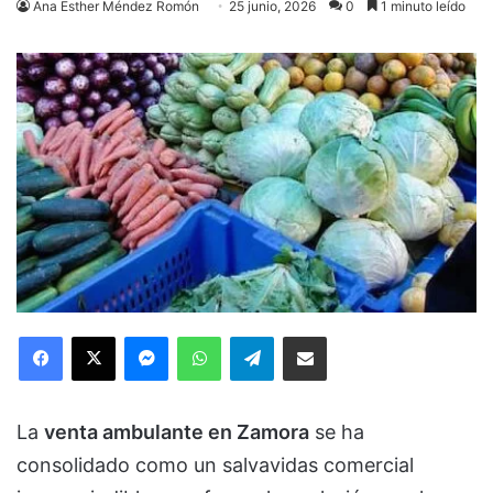
Ana Esther Méndez Romón
25 junio, 2026
0
1 minuto leído
Facebook
X
Messenger
WhatsApp
Telegram
Compartir via Email
La
venta ambulante en Zamora
se ha
consolidado como un salvavidas comercial