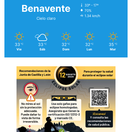
Benavente
33º - 17º
70%
1.34 km/h
Cielo claro
33
33
32
32
35
℃
℃
℃
℃
℃
Vie
Sáb
Dom
Lun
Mar