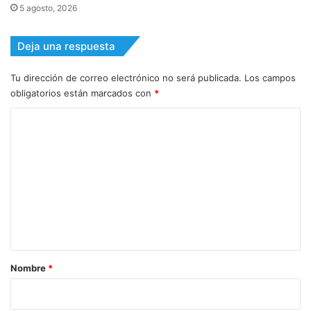
5 agosto, 2026
Deja una respuesta
Tu dirección de correo electrónico no será publicada.
Los campos
obligatorios están marcados con
*
C
o
m
e
n
t
a
r
Nombre
*
i
o