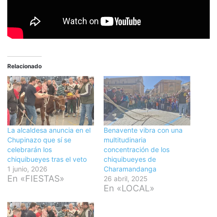
Relacionado
La alcaldesa anuncia en el
Benavente vibra con una
Chupinazo que sí se
multitudinaria
celebrarán los
concentración de los
chiquibueyes tras el veto
chiquibueyes de
1 junio, 2026
Charamandanga
En «FIESTAS»
26 abril, 2025
En «LOCAL»