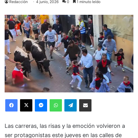
Redacción
4 junio, 2026
0
1 minuto leído
Facebook
X
Messenger
WhatsApp
Telegram
Compartir via Email
Las carreras, las risas y la emoción volvieron a
ser protagonistas este jueves en las calles de