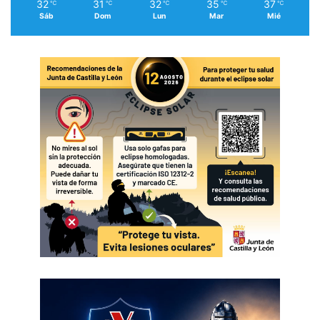
32
31
32
35
37
℃
℃
℃
℃
℃
Sáb
Dom
Lun
Mar
Mié