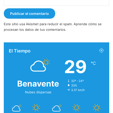
Este sitio usa Akismet para reducir el spam.
Aprende cómo se
procesan los datos de tus comentarios.
El Tiempo
29
℃
Benavente
32º - 24º
33%
3.37 km/h
Nubes dispersas