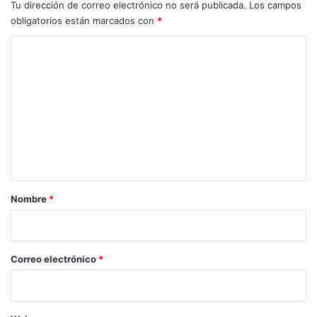
Tu dirección de correo electrónico no será publicada.
Los campos
obligatorios están marcados con
*
C
o
m
e
n
t
a
r
Nombre
*
i
o
*
Correo electrónico
*