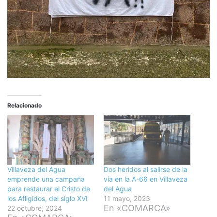
Relacionado
Villaveza del Agua
Dos heridos al salirse de la
emprende una campaña
vía en la A-66 en Villaveza
para restaurar el Cristo de
del Agua
los Afligidos, del siglo XVI
11 mayo, 2023
En «COMARCA»
22 octubre, 2024