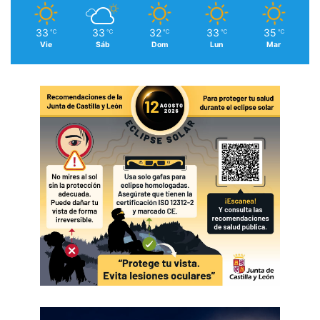
33
33
32
33
35
℃
℃
℃
℃
℃
Vie
Sáb
Dom
Lun
Mar