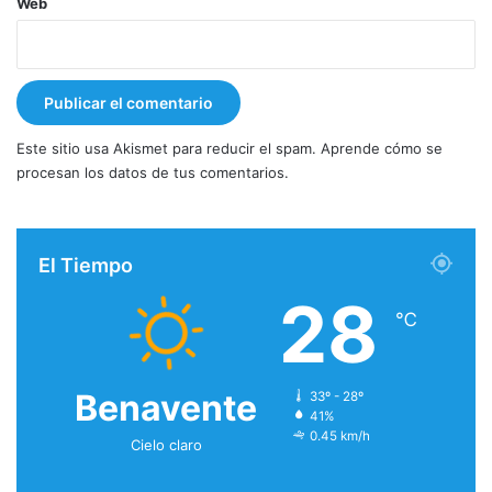
Web
Este sitio usa Akismet para reducir el spam.
Aprende cómo se
procesan los datos de tus comentarios.
El Tiempo
28
℃
Benavente
33º - 28º
41%
0.45 km/h
Cielo claro