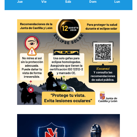
Jue
Vie
Sáb
Dom
Lun