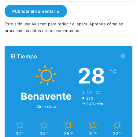
Este sitio usa Akismet para reducir el spam.
Aprende cómo se
procesan los datos de tus comentarios.
El Tiempo
28
℃
Benavente
32º - 27º
33%
0.45 km/h
Cielo claro
32
33
35
32
32
℃
℃
℃
℃
℃