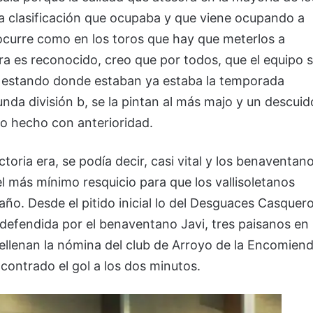
la clasificación que ocupaba y que viene ocupando a
ocurre como en los toros que hay que meterlos a
ra es reconocido, creo que por todos, que el equipo 
e estando donde estaban ya estaba la temporada
unda división b, se la pintan al más majo y un descuid
jo hecho con anterioridad.
oria era, se podía decir, casi vital y los benaventan
r el más mínimo resquicio para que los vallisoletanos
ño. Desde el pitido inicial lo del Desguaces Casquer
a defendida por el benaventano Javi, tres paisanos en
 rellenan la nómina del club de Arroyo de la Encomien
contrado el gol a los dos minutos.