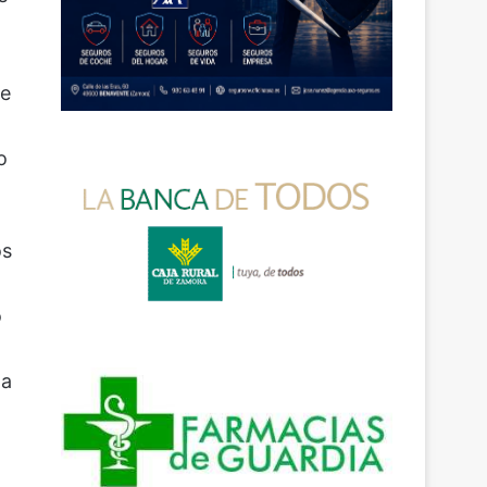
se
o
os
o
da