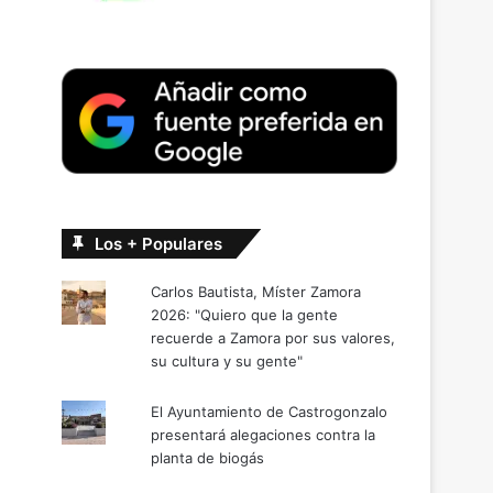
Los + Populares
Carlos Bautista, Míster Zamora
2026: "Quiero que la gente
recuerde a Zamora por sus valores,
su cultura y su gente"
El Ayuntamiento de Castrogonzalo
presentará alegaciones contra la
planta de biogás