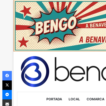
Facebook
X
Messenger
PORTADA
LOCAL
COMARCA
Compartir via Email