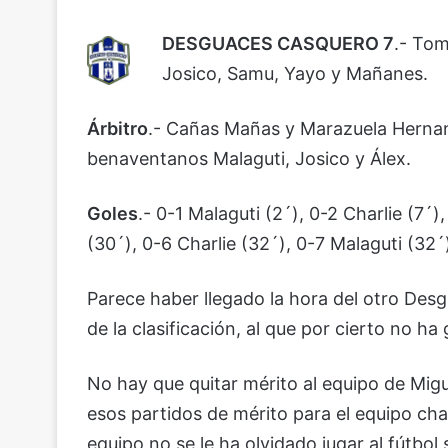
DESGUACES CASQUERO 7
.- Tom
Josico, Samu, Yayo y Mañanes.
Árbitro
.- Cañas Mañas y Marazuela Hernan
benaventanos Malaguti, Josico y Álex.
Goles
.- 0-1 Malaguti (2´), 0-2 Charlie (7´)
(30´), 0-6 Charlie (32´), 0-7 Malaguti (32´
Parece haber llegado la hora del otro Desg
de la clasificación, al que por cierto no h
No hay que quitar mérito al equipo de Migu
esos partidos de mérito para el equipo cha
equipo no se le ha olvidado jugar al fútbol