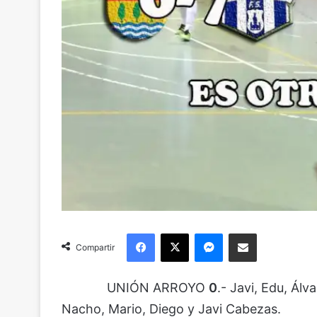
Facebook
X
Messenger
Compartir via Email
Compartir
UNIÓN ARROYO
0
.- Javi, Edu, Ál
Nacho, Mario, Diego y Javi Cabezas.