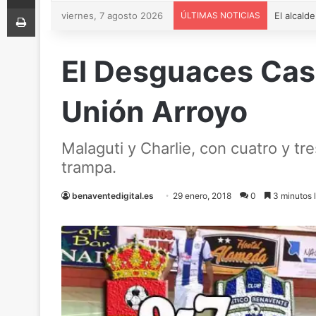
Imprimir
viernes, 7 agosto 2026
ÚLTIMAS NOTICIAS
El Desguaces Casq
Unión Arroyo
Malaguti y Charlie, con cuatro y tr
trampa.
benaventedigital.es
29 enero, 2018
0
3 minutos 