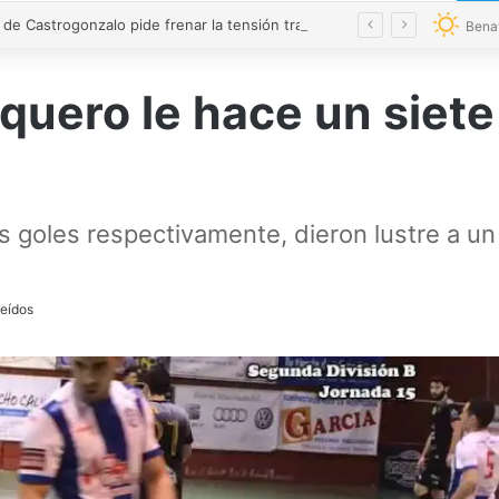
El alcalde de Castrogonzalo pide frenar la tensión tras un acto vandálico contra una edil
Bena
uero le hace un siete 
es goles respectivamente, dieron lustre a u
leídos