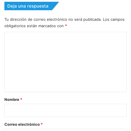
Deja una respuesta
Tu dirección de correo electrónico no será publicada.
Los campos
obligatorios están marcados con
*
C
o
m
e
n
t
a
r
Nombre
*
i
o
*
Correo electrónico
*