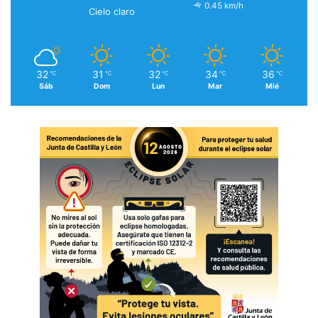
0.45 km/h
Cielo claro
32
31
32
34
36
℃
℃
℃
℃
℃
Sáb
Dom
Lun
Mar
Mié