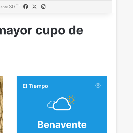
℃
Facebook
X
Instagram
30
ente
 mayor cupo de
El Tiempo
Benavente