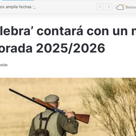
Conciliamos amplía fechas y alcanza cifras récord con 7.827 niños en Castilla y León
Benav
Culebra’ contará con un
porada 2025/2026
leído