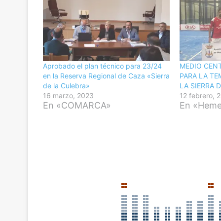
Aprobado el plan técnico para 23/24
MEDIO CEN
en la Reserva Regional de Caza «Sierra
PARA LA TE
de la Culebra»
LA SIERRA 
16 marzo, 2023
12 febrero, 
En «COMARCA»
En «Hemer