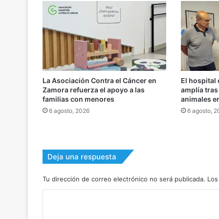
La Asociación Contra el Cáncer en
El hospital
Zamora refuerza el apoyo a las
amplía tra
familias con menores
animales e
6 agosto, 2026
6 agosto, 
Deja una respuesta
Tu dirección de correo electrónico no será publicada.
Los
C
o