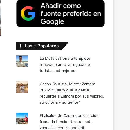
3
Los + Populares
La Mota estrenará templete
renovado ante la llegada de
turistas extranjeros
Carlos Bautista, Míster Zamora
2026: "Quiero que la gente
recuerde a Zamora por sus valores,
su cultura y su gente"
El alcalde de Castrogonzalo pide
frenar la tensión tras un acto
vandálico contra una edil