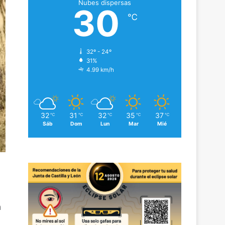
Nubes dispersas
30
℃
32º - 24º
31%
4.99 km/h
32
31
32
35
37
℃
℃
℃
℃
℃
Sáb
Dom
Lun
Mar
Mié
a