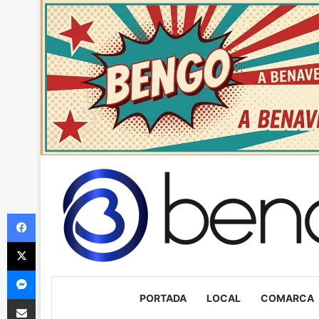
Facebook
X
Messenger
PORTADA
LOCAL
COMARCA
Compartir via Email