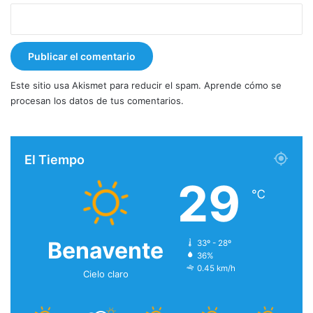
Este sitio usa Akismet para reducir el spam.
Aprende cómo se
procesan los datos de tus comentarios.
El Tiempo
29
℃
Benavente
33º - 28º
36%
0.45 km/h
Cielo claro