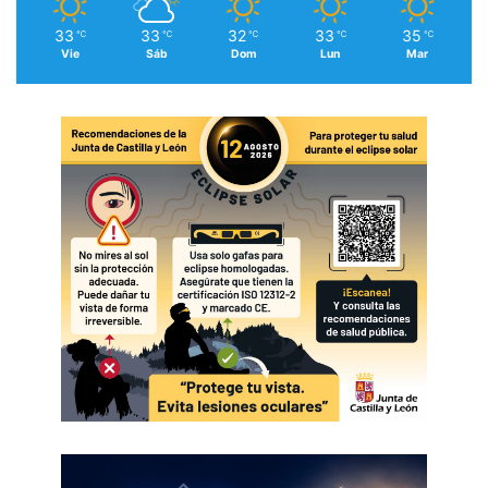
33
33
32
33
35
℃
℃
℃
℃
℃
Vie
Sáb
Dom
Lun
Mar