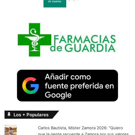
Los + Populares
Carlos Bautista, Míster Zamora 2026: "Quiero
que la gente recuerde a Zamora por sus valores,