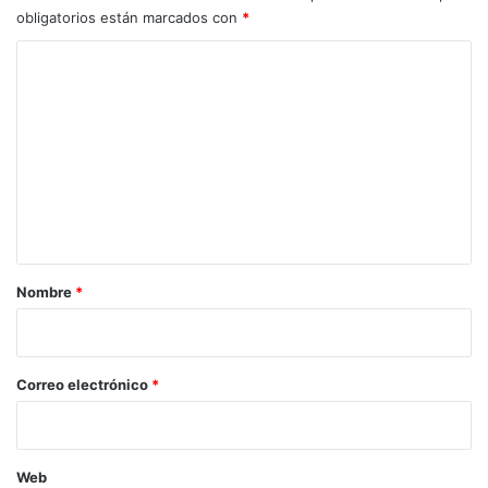
obligatorios están marcados con
*
C
o
m
e
n
t
a
r
Nombre
*
i
o
*
Correo electrónico
*
Web