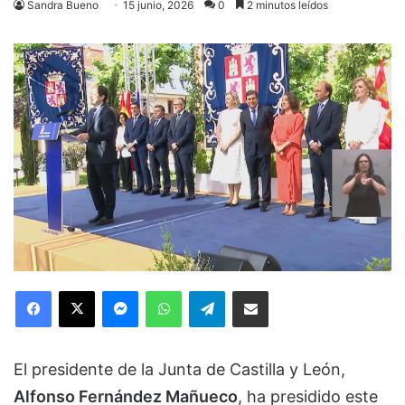
Sandra Bueno
15 junio, 2026
0
2 minutos leídos
Facebook
X
Messenger
WhatsApp
Telegram
Compartir via Email
El presidente de la Junta de Castilla y León,
Alfonso Fernández Mañueco
, ha presidido este