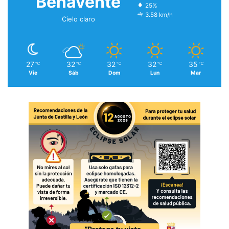
Benavente
25%
3.58 km/h
Cielo claro
27
32
32
32
35
℃
℃
℃
℃
℃
Vie
Sáb
Dom
Lun
Mar