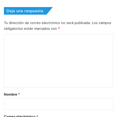
Deja una respuesta
Tu dirección de correo electrónico no será publicada.
Los campos
obligatorios están marcados con
*
C
o
m
e
n
t
a
r
Nombre
*
i
o
*
Correo electrónico
*