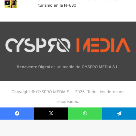
turismo en la N-630
Benavente Digital
es un medio de
CYSPRO MEDIA S.L.
Copyright © CYSPRO MEDIA S.L. 2026. Todos los derechos
reservados.
Facebook
X
Instagram
Facebook
X
WhatsApp
Telegram