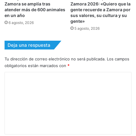
Zamora se amplía tras
Zamora 2026: «Quiero que la
atender más de 600 animales
gente recuerde a Zamora por
en un año
sus valores, su cultura y su
gente»
6 agosto, 2026
5 agosto, 2026
Deja una respuesta
Tu dirección de correo electrónico no será publicada.
Los campos
obligatorios están marcados con
*
C
o
m
e
n
t
a