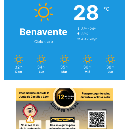
28
℃
Benavente
32º - 24º
33%
4.47 km/h
Cielo claro
32
34
35
36
38
℃
℃
℃
℃
℃
Dom
Lun
Mar
Mié
Jue