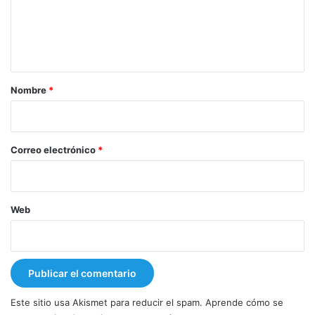
e
n
t
a
r
Nombre
*
i
o
*
Correo electrónico
*
Web
Este sitio usa Akismet para reducir el spam.
Aprende cómo se