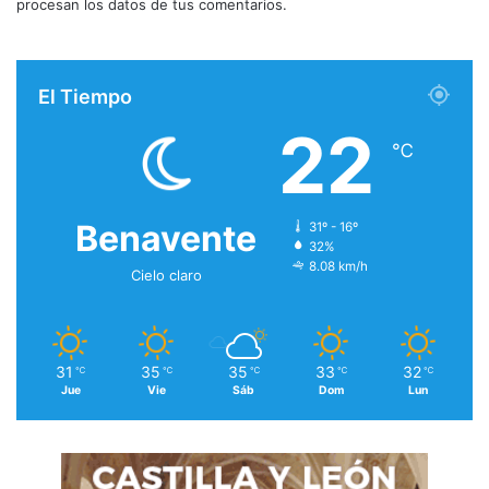
procesan los datos de tus comentarios.
El Tiempo
22
℃
Benavente
31º - 16º
32%
8.08 km/h
Cielo claro
31
35
35
33
32
℃
℃
℃
℃
℃
Jue
Vie
Sáb
Dom
Lun