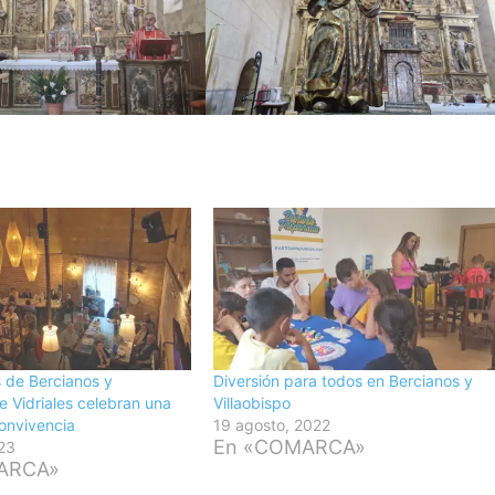
s de Bercianos y
Diversión para todos en Bercianos y
de Vidriales celebran una
Villaobispo
onvivencia
19 agosto, 2022
En «COMARCA»
23
ARCA»