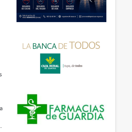
l
s
na
.