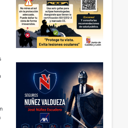
s
a
en
n