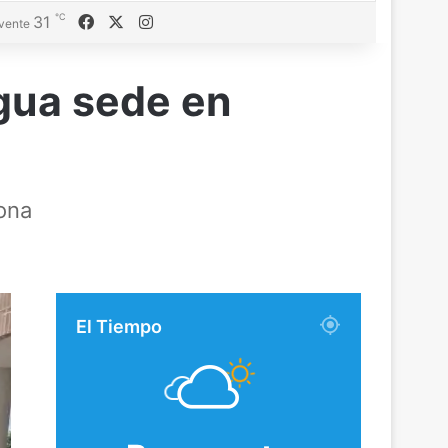
℃
Facebook
X
Instagram
31
vente
igua sede en
rona
El Tiempo