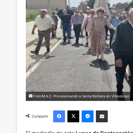
Foto:M.A.C. Procesionando a Santa Bárbara en Villaobispo
Facebook
X
Messenger
Compartir via Email
Compartir