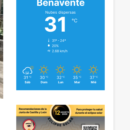
Benavente
Nubes dispersas
31
℃
31º - 24º
20%
2.68 km/h
31
30
32
35
37
℃
℃
℃
℃
℃
Sáb
Dom
Lun
Mar
Mié