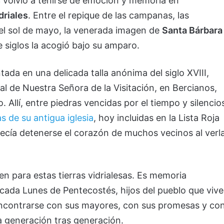
s
volvió a teñirse de emoción y memoria en
driales
. Entre el repique de las campanas, las
del sol de mayo, la venerada imagen de
Santa Bárbara
 siglos la acogió bajo su amparo.
ada en una delicada talla anónima del siglo XVIII,
ial de Nuestra Señora de la Visitación, en Bercianos,
 Allí, entre piedras vencidas por el tiempo y silencio
as de su antigua iglesia
, hoy incluidas en la Lista Roja
parecía detenerse el corazón de muchos vecinos al verl
n para estas tierras vidrialesas. Es memoria
, cada Lunes de Pentecostés, hijos del pueblo que viv
encontrarse con sus mayores, con sus promesas y co
a generación tras generación.