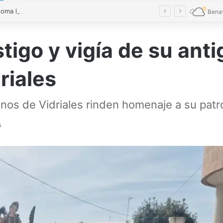
El verde toma las calles de Benavente en una Noche en Blanco multitudinaria
Bena
tigo y vigía de su ant
riales
anos de Vidriales rinden homenaje a su pat
s