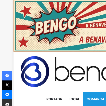
Facebook
X
Messenger
PORTADA
LOCAL
COMARCA
Compartir via Email