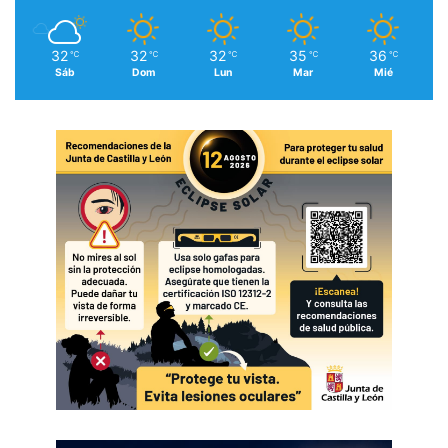
32
32
32
35
36
℃
℃
℃
℃
℃
Sáb
Dom
Lun
Mar
Mié