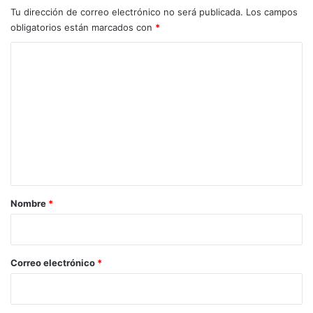
Tu dirección de correo electrónico no será publicada.
Los campos
obligatorios están marcados con
*
C
o
m
e
n
t
a
r
Nombre
*
i
o
*
Correo electrónico
*