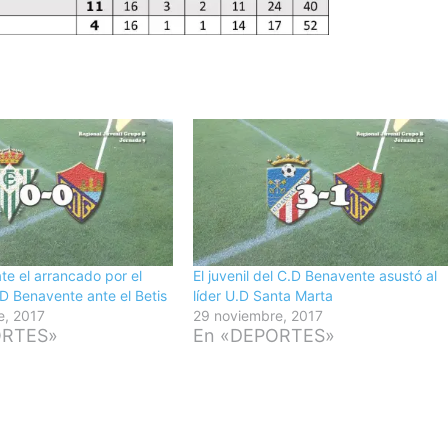
te el arrancado por el
El juvenil del C.D Benavente asustó al
.D Benavente ante el Betis
líder U.D Santa Marta
e, 2017
29 noviembre, 2017
ORTES»
En «DEPORTES»