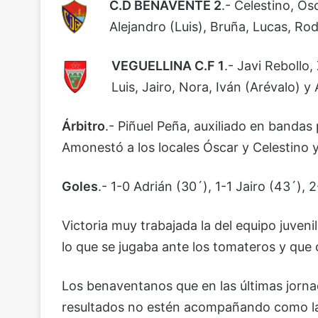
C.D BENAVENTE 2
.- Celestino, Ós
Alejandro (Luis), Bruña, Lucas, Ro
VEGUELLINA C.F 1
.- Javi Rebollo,
Luis, Jairo, Nora, Iván (Arévalo) y 
Árbitro
.- Piñuel Peña, auxiliado en banda
Amonestó a los locales Óscar y Celestino y 
Goles
.- 1-0 Adrián (30´), 1-1 Jairo (43´), 
Victoria muy trabajada la del equipo juven
lo que se jugaba ante los tomateros y que 
Los benaventanos que en las últimas jorn
resultados no estén acompañando como la 