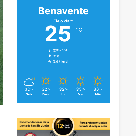
Benavente
Cielo claro
25
℃
32º - 19º
31%
0.45 km/h
32
32
32
35
36
℃
℃
℃
℃
℃
Sáb
Dom
Lun
Mar
Mié