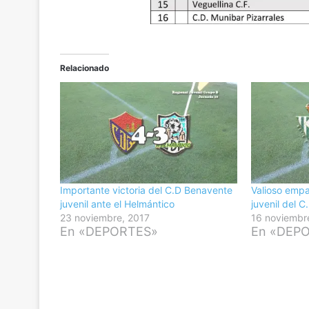
Relacionado
Importante victoria del C.D Benavente
Valioso empa
juvenil ante el Helmántico
juvenil del C
23 noviembre, 2017
16 noviembr
En «DEPORTES»
En «DEP