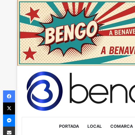
Facebook
X
Messenger
PORTADA
LOCAL
COMARCA
Compartir via Email