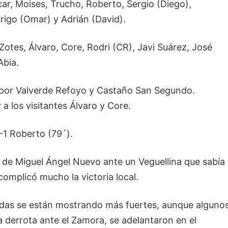
car, Moises, Trucho, Roberto, Sergio (Diego),
drigo (Omar) y Adrián (David).
 Zotes, Álvaro, Core, Rodri (CR), Javi Suárez, José
Abia.
s por Valverde Refoyo y Castaño San Segundo.
a los visitantes Álvaro y Core.
2-1 Roberto (79´).
il de Miguel Ángel Nuevo ante un Veguellina que sabía
complicó mucho la victoria local.
adas se están mostrando más fuertes, aunque alguno
derrota ante el Zamora, se adelantaron en el