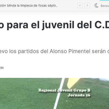
La Diputación blinda la limpieza de fosas sépticas en más de 200 pueblos de Zamora
Benav
o para el juvenil del C
vo los partidos del Alonso Pimentel serán c
ído