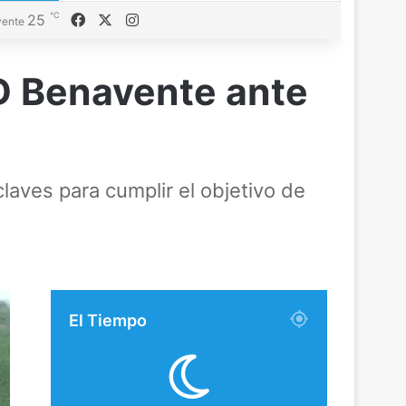
℃
25
Facebook
X
Instagram
ente
.D Benavente ante
laves para cumplir el objetivo de
El Tiempo